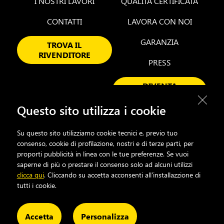
I NOSTRI LAVORI
QUALITÀ CERTIFICATA
CONTATTI
LAVORA CON NOI
GARANZIA
TROVA IL
RIVENDITORE
PRESS
DIVENTA
RIVENDITORE
Questo sito utilizza i cookie
Su questo sito utilizziamo cookie tecnici e, previo tuo
FACEBOOK
INSTAGRAM
LINKEDIN
YOUTUBE
consenso, cookie di profilazione, nostri e di terze parti, per
proporti pubblicità in linea con le tue preferenze. Se vuoi
saperne di più o prestare il consenso solo ad alcuni utilizzi
clicca qui
. Cliccando su accetta acconsenti all'installazzione di
tutti i cookie.
Cookie Policy
Privacy Policy
Sitemap
Informazioni Aziendali
Whistleblowing
Accetta
Personalizza
- ALL RIGHT RESERVED 2026