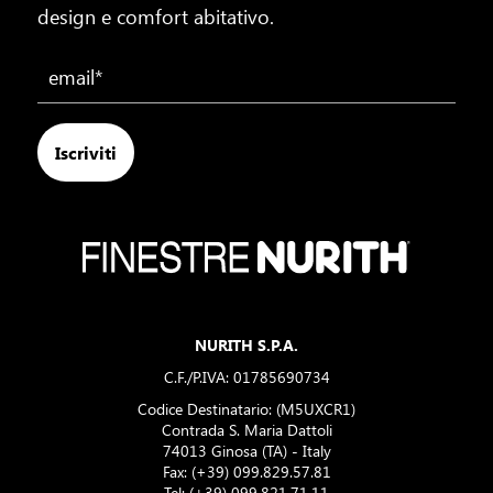
design e comfort abitativo.
Iscriviti
NURITH S.P.A.
C.F./P.IVA: 01785690734
Codice Destinatario: (M5UXCR1)
Contrada S. Maria Dattoli
74013 Ginosa (TA) - Italy
Fax: (+39) 099.829.57.81
Tel:
(+39) 099.821.71.11