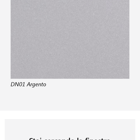
DN01 Argento
DN