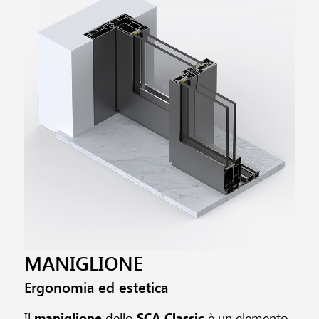
MANIGLIONE
Ergonomia ed estetica
Il
maniglione
dello
SCA Classic
è un elemento