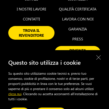
I NOSTRI LAVORI
QUALITÀ CERTIFICATA
CONTATTI
LAVORA CON NOI
GARANZIA
TROVA IL
RIVENDITORE
PRESS
DIVENTA
RIVENDITORE
Questo sito utilizza i cookie
Su questo sito utilizziamo cookie tecnici e, previo tuo
FACEBOOK
INSTAGRAM
LINKEDIN
YOUTUBE
consenso, cookie di profilazione, nostri e di terze parti, per
proporti pubblicità in linea con le tue preferenze. Se vuoi
saperne di più o prestare il consenso solo ad alcuni utilizzi
clicca qui
. Cliccando su accetta acconsenti all'installazzione di
Cookie Policy
Privacy Policy
Sitemap
Informazioni Aziendali
tutti i cookie.
Whistleblowing